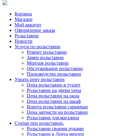
Корзина
Магазин
Мой аккаунт
Оформление заказа
Рольставни
Новости
Услуги по рольставни
Ремонт рольставни
Замер рольставни
Монтаж рольставни
Обслуживание рольставни
Производство рольставни
Узнать цену рольставни
Цена рольставни в туалет
Рольставни на двери цена
Цена рольставни на окна
Цена рольставни на шкаф
Ворота рольставни гаражные
Цена запчасти на рольставни
Рольставни для магазина
Статьи про рольставни.
Рольставни своими руками
Рольставни в Леруа мерлен