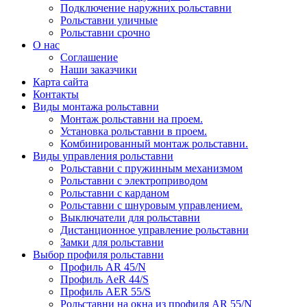
Подключение наружних рольставни
Рольставни уличные
Рольставни срочно
О нас
Соглашение
Наши заказчики
Карта сайта
Контакты
Виды монтажа рольставни
Монтаж рольставни на проем.
Установка рольставни в проем.
Комбинированный монтаж рольставни.
Виды управления рольставни
Рольставни с пружинным механизмом
Рольставни с электроприводом
Рольставни с карданом
Рольставни с шнуровым управлением.
Выключатели для рольставни
Дистанционное управление рольставни
Замки для рольставни
Выбор профиля рольставни
Профиль AR 45/N
Профиль AeR 44/S
Профиль AER 55/S
Рольставни на окна из профиля AR 55/N