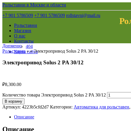
Рольставни в Москве и области
+7 901 5786509
+7 901 5786509
rollstavni@mail.ru
Ро
Рольставни
Магазин
О нас
Контакты
Допменю
404
Рольставни
» »
Электропривод Solus 2 PA 30/12
Карта сайта
Электропривод Solus 2 PA 30/12
₽
8,300.00
Количество товара Электропривод Solus 2 PA 30/12
В корзину
Артикул:
4223b5cfd2d7
Категории:
Автоматика для рольставен
Описание
Описание