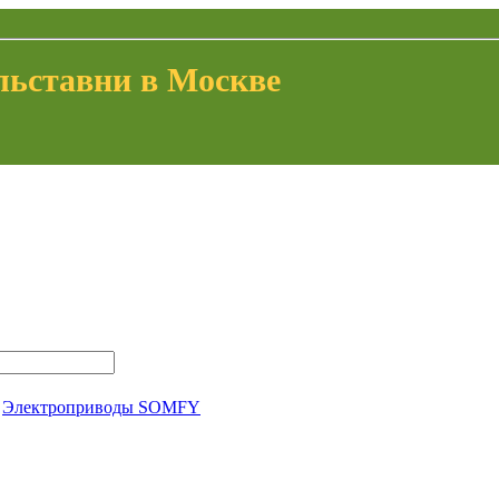
льставни в Mоскве
,
Электроприводы SOMFY