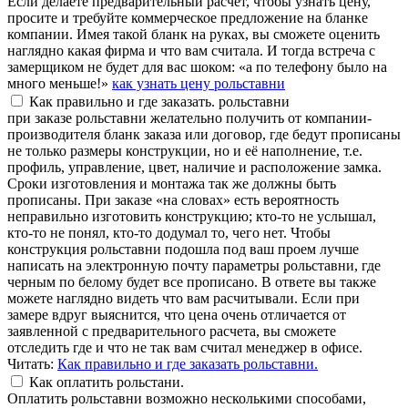
Если делаете предварительный расчет, чтобы узнать цену,
просите и требуйте коммерческое предложение на бланке
компании. Имея такой бланк на руках, вы сможете оценить
наглядно какая фирма и что вам считала. И тогда встреча с
замерщиком не будет для вас шоком: «а по телефону было на
много меньше!»
как узнать цену рольставни
Как правильно и где заказать. рольставни
при заказе рольставни желательно получить от компании-
производителя бланк заказа или договор, где бедут прописаны
не только размеры конструкции, но и её наполнение, т.е.
профиль, управление, цвет, наличие и расположение замка.
Сроки изготовления и монтажа так же должны быть
прописаны. При заказе «на словах» есть вероятность
неправильно изготовить конструкцию; кто-то не услышал,
кто-то не понял, кто-то додумал то, чего нет. Чтобы
конструкция рольставни подошла под ваш проем лучше
написать на электронную почту параметры рольставни, где
черным по белому будет все прописано. В ответе вы также
можете наглядно видеть что вам расчитывали. Если при
замере вдруг выяснится, что цена очень отличается от
заявленной с предварительного расчета, вы сможете
отследить где и что не так вам считал менеджер в офисе.
Читать:
Как правильно и где заказать рольставни.
Как оплатить рольстани.
Оплатить рольставни возможно несколькими способами,