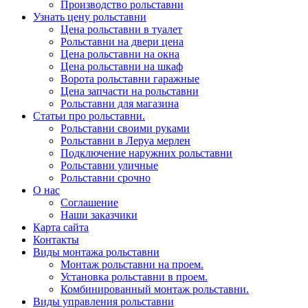
Производство рольставни
Узнать цену рольставни
Цена рольставни в туалет
Рольставни на двери цена
Цена рольставни на окна
Цена рольставни на шкаф
Ворота рольставни гаражные
Цена запчасти на рольставни
Рольставни для магазина
Статьи про рольставни.
Рольставни своими руками
Рольставни в Леруа мерлен
Подключение наружних рольставни
Рольставни уличные
Рольставни срочно
О нас
Соглашение
Наши заказчики
Карта сайта
Контакты
Виды монтажа рольставни
Монтаж рольставни на проем.
Установка рольставни в проем.
Комбинированный монтаж рольставни.
Виды управления рольставни