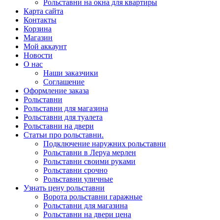
Рольставни на окна для квартиры
Карта сайта
Контакты
Корзина
Магазин
Мой аккаунт
Новости
О нас
Наши заказчики
Соглашение
Оформление заказа
Рольставни
Рольставни для магазина
Рольставни для туалета
Рольставни на двери
Статьи про рольставни.
Подключение наружних рольставни
Рольставни в Леруа мерлен
Рольставни своими руками
Рольставни срочно
Рольставни уличные
Узнать цену рольставни
Ворота рольставни гаражные
Рольставни для магазина
Рольставни на двери цена