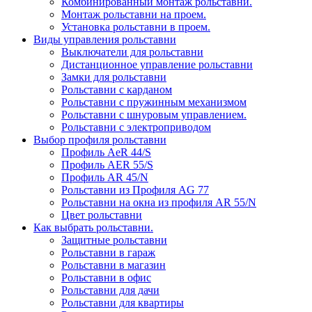
Комбинированный монтаж рольставни.
Монтаж рольставни на проем.
Установка рольставни в проем.
Виды управления рольставни
Выключатели для рольставни
Дистанционное управление рольставни
Замки для рольставни
Рольставни с карданом
Рольставни с пружинным механизмом
Рольставни с шнуровым управлением.
Рольставни с электроприводом
Выбор профиля рольставни
Профиль AeR 44/S
Профиль AER 55/S
Профиль AR 45/N
Рольставни из Профиля AG 77
Рольставни на окна из профиля AR 55/N
Цвет рольставни
Как выбрать рольставни.
Защитные рольставни
Рольставни в гараж
Рольставни в магазин
Рольставни в офис
Рольставни для дачи
Рольставни для квартиры