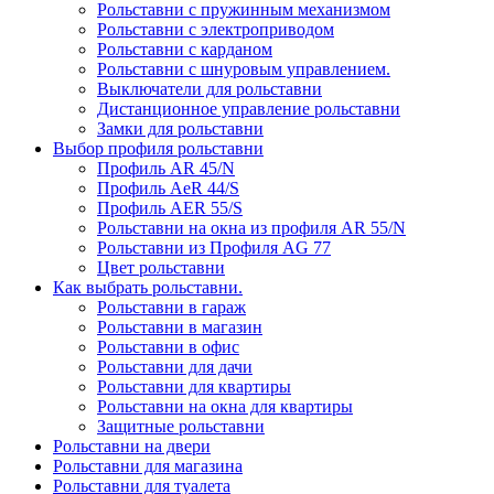
Рольставни с пружинным механизмом
Рольставни с электроприводом
Рольставни с карданом
Рольставни с шнуровым управлением.
Выключатели для рольставни
Дистанционное управление рольставни
Замки для рольставни
Выбор профиля рольставни
Профиль AR 45/N
Профиль AeR 44/S
Профиль AER 55/S
Рольставни на окна из профиля AR 55/N
Рольставни из Профиля AG 77
Цвет рольставни
Как выбрать рольставни.
Рольставни в гараж
Рольставни в магазин
Рольставни в офис
Рольставни для дачи
Рольставни для квартиры
Рольставни на окна для квартиры
Защитные рольставни
Рольставни на двери
Рольставни для магазина
Рольставни для туалета